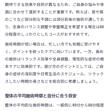
期待できる効果や目的が異なるため、ご自身の悩みや体
整体 時間帯 おすすめと選び方のコツ
調に合わせて選択することが重要です。例えば、首や肩
整体を受けるベストな時間帯とその理由
のこりなど部分的な不調には30分前後の施術が適してお
整体 施術時間と時間帯で変わる体感
り、全身のバランス調整や骨盤矯正を希望する場合は60
整体は朝昼夜どの時間帯が効果的か
分程度のしっかりとしたコースがおすすめです。
マッサージ 時間帯 おすすめとの違い
施術時間が短い場合は、忙しい方でも気軽に受けやす
施術時間による整体の違いを徹底解説
く、ポイントを絞ったケアに向いています。一方、長め
整体の施術時間ごとに異なる効果を解説
の施術はリラックス効果や全身調整、慢性的な症状の根
整体 1 時間 相場と時間別の施術内容
本ケアに効果的です。選び方のポイントとしては、ご自
身の症状の深刻度や日常生活のスケジュール、リラック
整体 20分や30分、60分の違いを比較
スしたい時間の長さなどを総合的に考慮しましょう。
整体 施術時間が長い場合の持続性
整骨院 施術時間 平均との違いは？
整体の平均施術時間と自分に合う目安
30分整体で得られる満足感と注意点
整体の平均的な施術時間は、一般的に40分から60分程度
整体 30分 効果を最大化する受け方