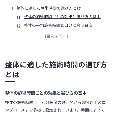
整体に適した施術時間の選び方とは
整体の施術時間ごとの効果と選び方の基本
整体の平均施術時間と自分に合う目安
整体 施術時間 短い場合のメリットを比較
整体 何分がいいか自分に合った時間設定法
整体の施術時間で変わる満足度の違い
短時間整体がもたらす効果と特徴
整体に適した施術時間の選び方
整体 施術時間 短い場合の効果と限界
とは
整体 30分 効果を引き出すポイント
短時間整体の特徴と忙しい人へのおすすめ
整体の施術時間ごとの効果と選び方の基本
整体 短時間でも体感できる変化とは
整体の施術時間は、20分程度の短時間から60分以上のロ
整体の短時間施術で気をつけたい点
ングコースまで多様に設定されています。時間によって
人気の時間帯で整体を受けるメリット