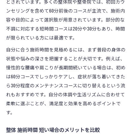
とされています。多くの整体院や整骨院では、初回カウ
30分整体の満足度と物足りなさの理由
ンセリングを含めて60分前後のコースが主流で、施術内
整体 30分コースが向く人とその特徴
容や目的によって選択肢が用意されています。部分的な
整体 施術時間 短い時のデメリット
不調に対応する短時間コースは20分や30分もあり、時間
整体 30分と60分の満足感の違い
が限られている方には最適です。
理想の整体時間を見極めるポイント
自分に合う施術時間を見極めるには、まず普段の身体の
整体 何分がいいか症状別で考える方法
状態や悩みの深さを把握することが大切です。例えば、
整体の施術時間と効果持続の関係性
慢性的な腰痛や肩こりが長期間続いている場合は、初め
は60分コースでしっかりケアし、症状が落ち着いてきた
整体時間を選ぶ際に押さえたい基準
ら30分程度のメンテナンスコースに切り替えるという流
整体の平均施術時間から理想を見つける
れもおすすめです。自分の体調や生活リズムに合わせて
整体 施術時間とライフスタイルの調整
柔軟に選ぶことが、満足度と効果を高めるポイントで
す。
整体 施術時間 短い場合のメリットを比較